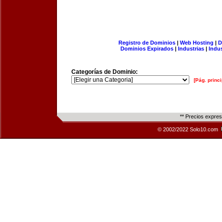
Registro de Dominios
|
Web Hosting
|
D
Dominios Expirados
|
Industrias
|
Indu
Categorías de Dominio:
[Pág. princi
** Precios expre
© 2002/2022 Solo10.com