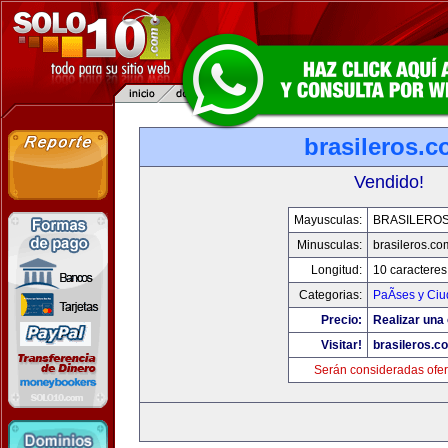
brasileros.
Vendido!
Mayusculas:
BRASILERO
Minusculas:
brasileros.co
Longitud:
10 caracteres
Categorias:
PaÃ­ses y Ci
Precio:
Realizar una 
Visitar!
brasileros.c
Serán consideradas ofer