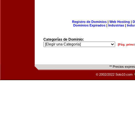
Registro de Dominios
|
Web Hosting
|
D
Dominios Expirados
|
Industrias
|
Indu
Categorías de Dominio:
[Pág. princi
** Precios expre
© 2002/2022 Solo10.com