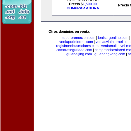
COMPRAR AHORA
Precio $
1,500.00
Precio 
COMPRAR AHORA
Otros dominios en venta:
superpromocion.com
|
tenisargentino.com
|
ventaporinternet.com
|
ventasviainternet.com
registroenbuscadores.com
|
ventamultinivel.c
camaraseguridad.com
|
comprandoenlared.co
guiabeijing.com
|
guiahongkong.com
|
a