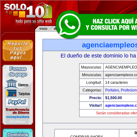
agenciaempleo
El dueño de este dominio lo ha
Mayusculas:
AGENCIAEMPLEO
Minusculas:
agenciaempleos.c
Longitud:
14 caracteres
Categorias:
Portales
,
Profesio
Precio:
$1,500.00
Visitar!
agenciaempleos.
Serán consideradas ofer
R