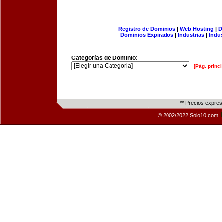
Registro de Dominios
|
Web Hosting
|
D
Dominios Expirados
|
Industrias
|
Indu
Categorías de Dominio:
[Pág. princi
** Precios expre
© 2002/2022 Solo10.com