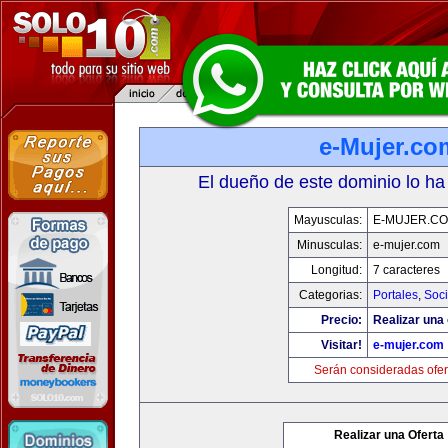
e-Mujer.co
El dueño de este dominio lo ha
Mayusculas:
E-MUJER.C
Minusculas:
e-mujer.com
Longitud:
7 caracteres
Categorias:
Portales
,
Soc
Precio:
Realizar una 
Visitar!
e-mujer.com
Serán consideradas ofer
Realizar una Oferta