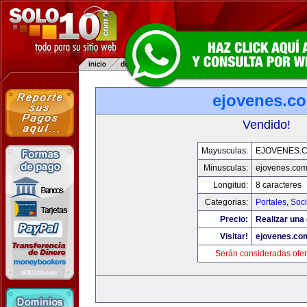
ejovenes.c
Vendido!
Mayusculas:
EJOVENES.
Minusculas:
ejovenes.co
Longitud:
8 caracteres
Categorias:
Portales
,
Soc
Precio:
Realizar una 
Visitar!
ejovenes.co
Serán consideradas ofer