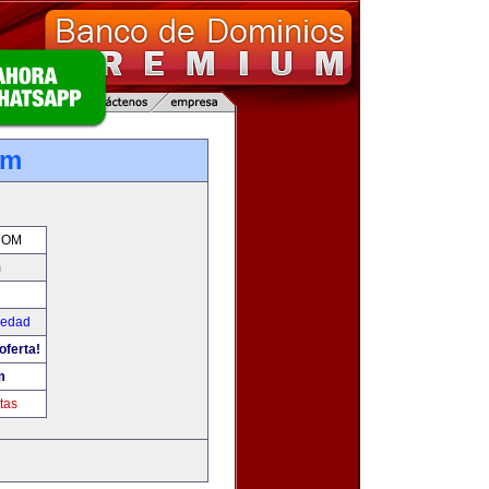
om
COM
m
iedad
oferta!
m
tas