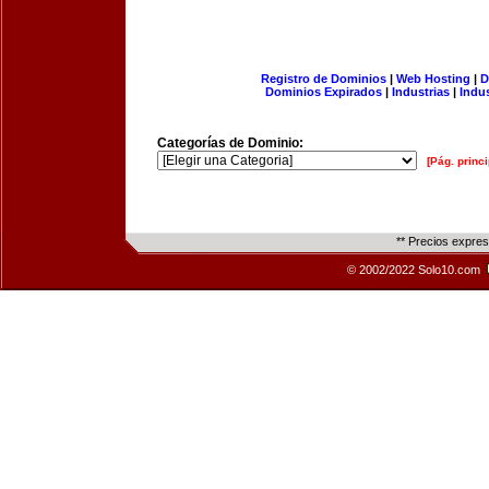
Registro de Dominios
|
Web Hosting
|
D
Dominios Expirados
|
Industrias
|
Indu
Categorías de Dominio:
[Pág. princi
** Precios expre
© 2002/2022 Solo10.com