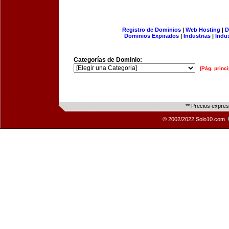
Registro de Dominios
|
Web Hosting
|
D
Dominios Expirados
|
Industrias
|
Indu
Categorías de Dominio:
[Pág. princi
** Precios expre
© 2002/2022 Solo10.com