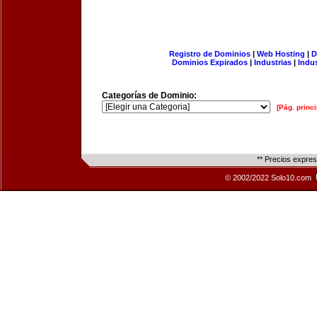
Registro de Dominios
|
Web Hosting
|
D
Dominios Expirados
|
Industrias
|
Indu
Categorías de Dominio:
[Pág. princi
** Precios expre
© 2002/2022 Solo10.com