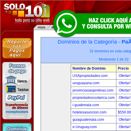
Dominios de la Categoría -
PaÃ
32 dominios en esta categ
Mostrando 1 de 32
Nombre de Dominio
Precio
USApropiedades.com
Ofertar
uruguayana.com
Ofertar
provinciasargentinas.com
Ofertar
propiedadescostarica.com
Ofertar
i-guatemala.com
Ofertar
hotelesasuncion.com
$550.0
guiaguatemala.com
Ofertar
e-Uruguay.com
Ofertar