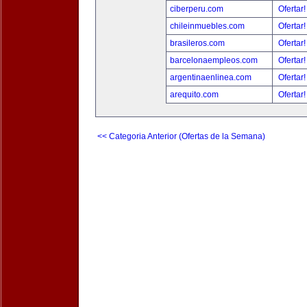
ciberperu.com
Ofertar
chileinmuebles.com
Ofertar
brasileros.com
Ofertar
barcelonaempleos.com
Ofertar
argentinaenlinea.com
Ofertar
arequito.com
Ofertar
<< Categoria Anterior (Ofertas de la Semana)